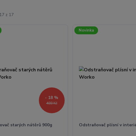
17 z 17
Novinka
- 18 %
488 Kč
ovač starých nátěrů 900g
Odstraňovač plísní v inter