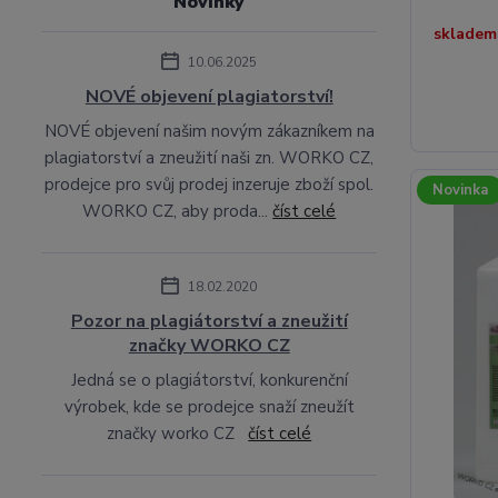
Novinky
skladem
10.06.2025
NOVÉ objevení plagiatorství!
NOVÉ objevení našim novým zákazníkem na
plagiatorství a zneužití naši zn. WORKO CZ,
prodejce pro svůj prodej inzeruje zboží spol.
Novinka
WORKO CZ, aby proda...
číst celé
18.02.2020
Pozor na plagiátorství a zneužití
značky WORKO CZ
Jedná se o plagiátorství, konkurenční
výrobek, kde se prodejce snaží zneužít
značky worko CZ
číst celé