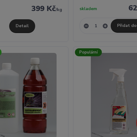
62
399 Kč
skladem
/
kg
Přidat do
Detail
Populární