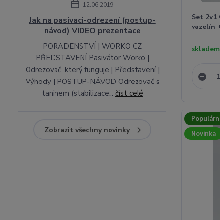
12.06.2019
Set 2v1
Jak na pasivaci-odrezení (postup-
vazelín
návod) VIDEO prezentace
PORADENSTVÍ | WORKO CZ
skladem
PŘEDSTAVENÍ Pasivátor Worko |
Odrezovač, který funguje | Představení |
Výhody | POSTUP-NÁVOD Odrezovač s
taninem (stabilizace...
číst celé
Populárn
Zobrazit všechny novinky
Novinka