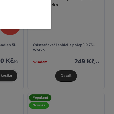
- 15 %
1 050 Kč
podlah 5L
Odstraňovač lepidel z polepů 0,75L
Worko
0 Kč
249 Kč
/
Ks
skladem
/
ks
 košíku
Detail
Populární
Novinka