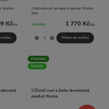
et Worko
Odstraňovač polepů a lepidel Worko
3KG
99 Kč
1 770 Kč
skladem
/
ks
/
kg
 košíku
Přidat do košíku
Populární
Novinka