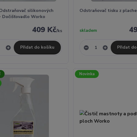
 Odstraňovač silikonových
Odstraňovač tisku z plach
 + Dočišťovadlo Worko
409 Kč
4
skladem
/
ks
Přidat do košíku
Přidat do
í
Novinka