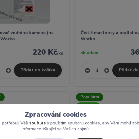
ovač vodního kamene (na
Čistič mastnoty a podlaho
) Worko
Worko
220 Kč
36
skladem
/
ks
Přidat do košíku
Přidat do
í
Populární
Novinka
Zpracování cookies
i potřebují Váš
souhlas
s použitím souborů cookies, aby Vám mohli zo
informace týkající se Vašich zájmů.