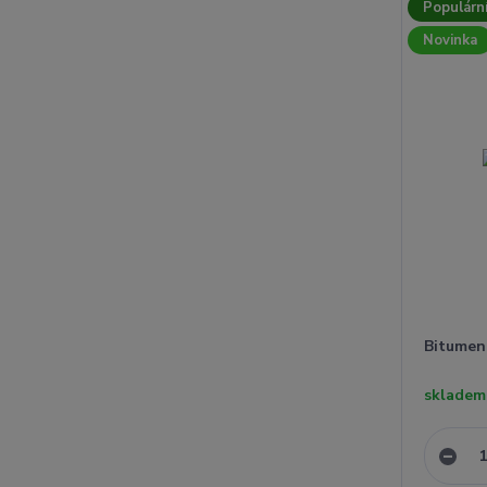
Populárn
Novinka
Bitumeno
skladem