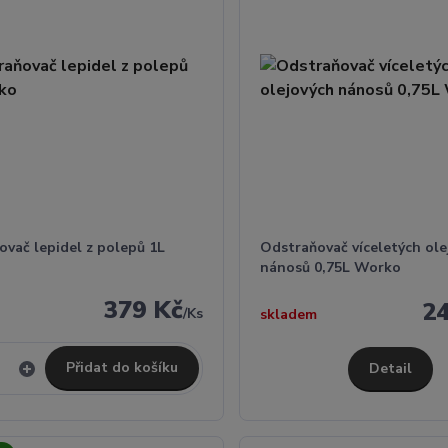
ovač lepidel z polepů 1L
Odstraňovač víceletých ole
nánosů 0,75L Worko
379 Kč
2
/
Ks
skladem
Přidat do košíku
Detail