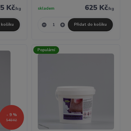
5 Kč
625 Kč
skladem
/
kg
/
kg
 košíku
Přidat do košíku
Populární
- 9 %
548 Kč