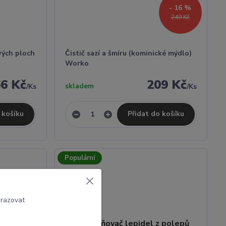
- 16 %
249 Kč
vých ploch
Čistič sazí a šmíru (kominické mýdlo)
Worko
6 Kč
209 Kč
skladem
/
Ks
/
Ks
 košíku
Přidat do košíku
Populární
brazovat