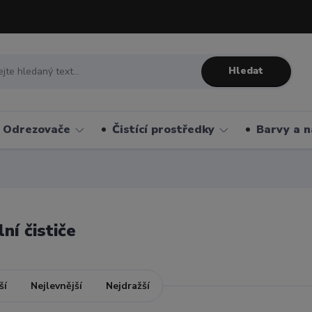
Hledat
Odrezovače
Čistící prostředky
Barvy a n
ní čističe
ší
Nejlevnější
Nejdražší