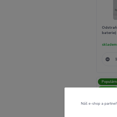
Odstraň
baterie
skladem
Populárn
Novinka
Náš e-shop a partneř