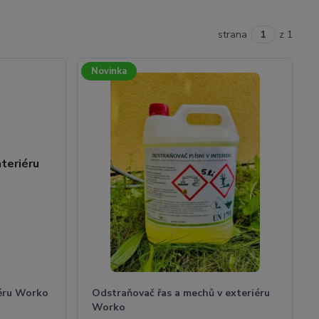
strana
z 1
Novinka
iéru Worko
Odstraňovač řas a mechů v exteriéru
Worko