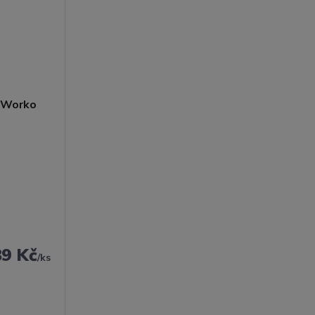
89 Kč
/
ks