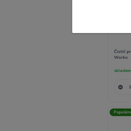
Čistič p
Worko
skladem
Populárn