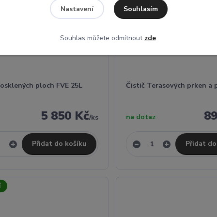
Souhlasím
Nastavení
Souhlas můžete odmítnout
zde
.
rosklených ploch FVE 25L
Čistič Terasových prken a 
5 850 Kč
89
na dotaz
/
ks
Přidat do košíku
Přidat do
í