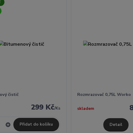
í
vý čistič
Rozmrazovač 0,75L Worko
299 Kč
/
Ks
skladem
Přidat do košíku
Detail