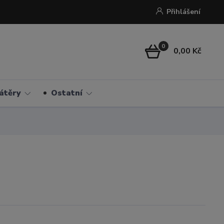
Přihlášení
0
0,00 Kč
átěry
Ostatní