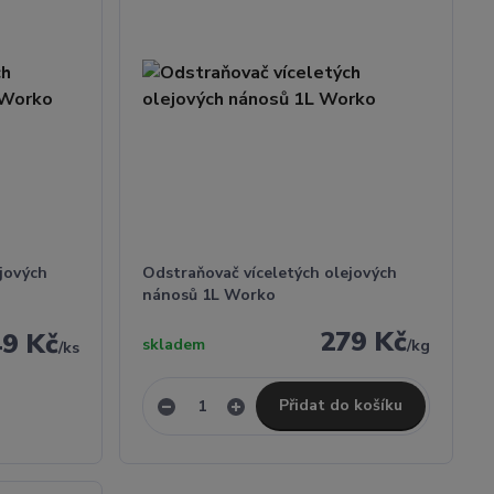
jových
Odstraňovač víceletých olejových
nánosů 1L Worko
279 Kč
49 Kč
skladem
/
kg
/
ks
Přidat do košíku