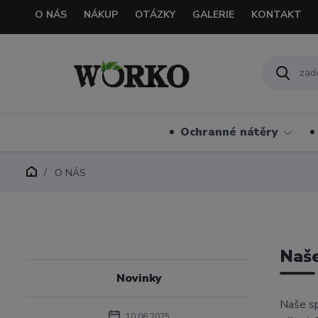
O NÁS
NÁKUP
OTÁZKY
GALERIE
KONTAKT
Ochranné nátěry
O NÁS
Naše
Novinky
Naše sp
10.06.2025