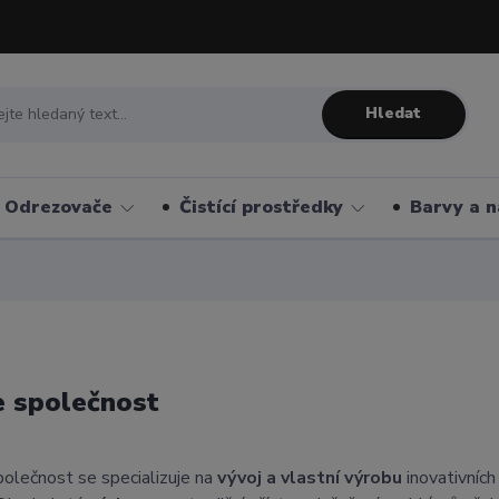
Hledat
Odrezovače
Čistící prostředky
Barvy a n
 společnost
olečnost se specializuje na
vývoj a vlastní výrobu
inovativních