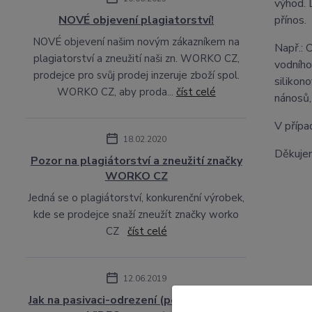
výhod.
NOVÉ objevení plagiatorství!
přínos.
NOVÉ objevení našim novým zákazníkem na
Např.: 
plagiatorství a zneužití naši zn. WORKO CZ,
vodního
prodejce pro svůj prodej inzeruje zboží spol.
silikon
WORKO CZ, aby proda...
číst celé
nánosů,
V přípa
18.02.2020
Děkujem
Pozor na plagiátorství a zneužití značky
WORKO CZ
Jedná se o plagiátorství, konkurenční výrobek,
kde se prodejce snaží zneužít značky worko
CZ
číst celé
12.06.2019
Jak na pasivaci-odrezení (postup-návod)