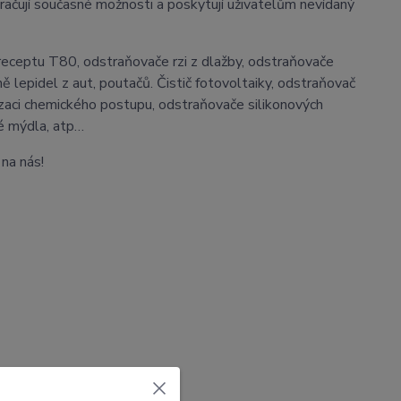
kračují současné možnosti a poskytují uživatelům nevídaný
receptu T80, odstraňovače rzi z dlažby, odstraňovače
 lepidel z aut, poutačů. Čistič fotovoltaiky, odstraňovač
izaci chemického postupu, odstraňovače silikonových
ké mýdla, atp…
na nás!