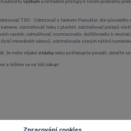
 Dlouholetý
výzkum
a netradiční přístupy k řešení problémů pře
Odrezovač T80 - Odrezovač s taninem Pasivátor, dle původního 
 kamene, odstraňovač tisku z plachet, odstraňovač polepů včetně
ových vazelín, odmašťovač, rozmrazovače, dočišťovadlo k neutral
 čistič minerálních nánosů, odstraňovače starých nátěrů kominic
dě, že máte nějaké
otázky
nebo potřebujete poradit, obraťte se 
e a těšíme se na Váš nákup!
Zpracování cookies