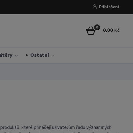
Přihlášení
0
0,00 Kč
átěry
Ostatní
 produktů, které přinášejí uživatelům řadu významných