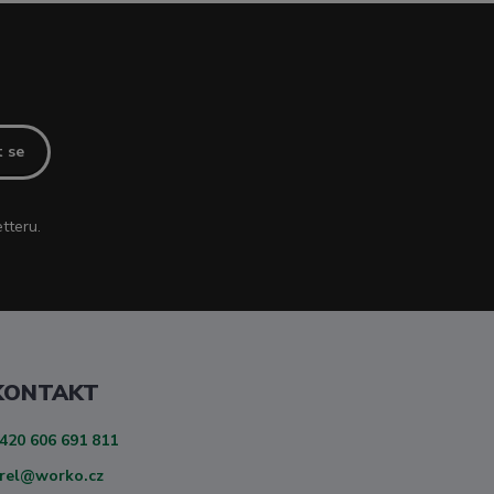
t se
tteru.
KONTAKT
420 606 691 811
rel@worko.cz