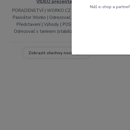
VIDEO prezentace
Náš e-shop a partneř
PORADENSTVÍ | WORKO CZ PŘEDSTAVENÍ
Pasivátor Worko | Odrezovač, který funguje |
Představení | Výhody | POSTUP-NÁVOD
Odrezovač s taninem (stabilizace...
číst celé
Zobrazit všechny novinky