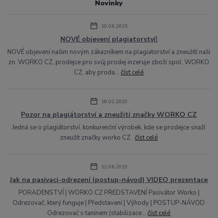
Novinky
10.06.2025
NOVÉ objevení plagiatorství!
NOVÉ objevení našim novým zákazníkem na plagiatorství a zneužití naši
zn. WORKO CZ, prodejce pro svůj prodej inzeruje zboží spol. WORKO
CZ, aby proda...
číst celé
18.02.2020
Pozor na plagiátorství a zneužití značky WORKO CZ
Jedná se o plagiátorství, konkurenční výrobek, kde se prodejce snaží
zneužít značky worko CZ
číst celé
12.06.2019
Jak na pasivaci-odrezení (postup-návod) VIDEO prezentace
PORADENSTVÍ | WORKO CZ PŘEDSTAVENÍ Pasivátor Worko |
Odrezovač, který funguje | Představení | Výhody | POSTUP-NÁVOD
Odrezovač s taninem (stabilizace...
číst celé