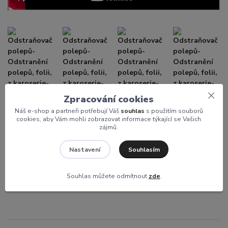
Zpracování cookies
Náš e-shop a partneři potřebují Váš
souhlas
s použitím souborů
cookies, aby Vám mohli zobrazovat informace týkající se Vašich
zájmů.
Souhlasím
Nastavení
Souhlas můžete odmítnout
zde
.