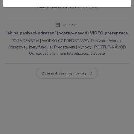
Jedná se o plagiátorství, konkurenční výrobek, kde se prodejce snaží
zneužít značky worko CZ
číst celé
12.06.2019
Jak na pasivaci-odrezení (postup-návod) VIDEO prezentace
PORADENSTVÍ | WORKO CZ PŘEDSTAVENÍ Pasivátor Worko |
Odrezovač, který funguje | Představení | Výhody | POSTUP-NÁVOD
Odrezovač s taninem (stabilizace...
číst celé
Zobrazit všechny novinky