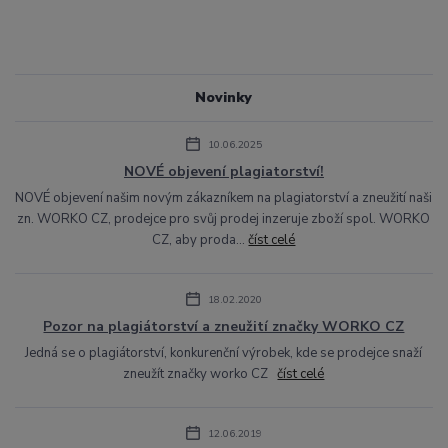
Novinky
10.06.2025
NOVÉ objevení plagiatorství!
NOVÉ objevení našim novým zákazníkem na plagiatorství a zneužití naši
zn. WORKO CZ, prodejce pro svůj prodej inzeruje zboží spol. WORKO
CZ, aby proda...
číst celé
18.02.2020
Pozor na plagiátorství a zneužití značky WORKO CZ
Jedná se o plagiátorství, konkurenční výrobek, kde se prodejce snaží
zneužít značky worko CZ
číst celé
12.06.2019