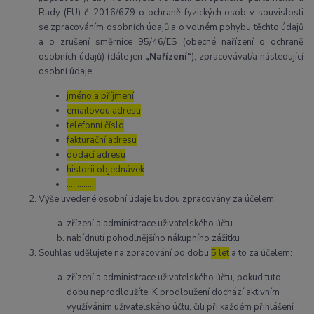
Rady (EU) č. 2016/679 o ochraně fyzických osob v souvislosti
se zpracováním osobních údajů a o volném pohybu těchto údajů
a o zrušení směrnice 95/46/ES (obecné nařízení o ochraně
osobních údajů) (dále jen
„Nařízení“
), zpracovával/a následující
osobní údaje:
jméno a příjmení
emailovou adresu
telefonní číslo
fakturační adresu
dodací adresu
historii objednávek
…………..
Výše uvedené osobní údaje budou zpracovány za účelem:
zřízení a administrace uživatelského účtu
nabídnutí pohodlnějšího nákupního zážitku
Souhlas udělujete na zpracování po dobu
5 let
a to za účelem:
zřízení a administrace uživatelského účtu, pokud tuto
dobu neprodloužíte. K prodloužení dochází aktivním
využíváním uživatelského účtu, čili při každém přihlášení