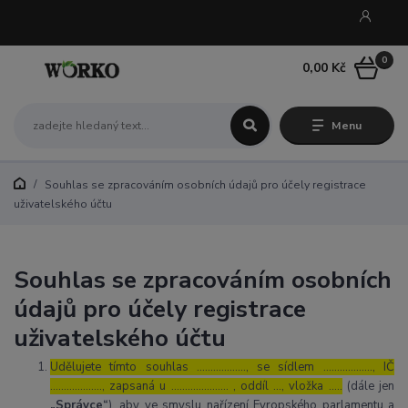
0
0,00 Kč
Menu
Souhlas se zpracováním osobních údajů pro účely registrace
uživatelského účtu
Souhlas se zpracováním osobních
údajů pro účely registrace
uživatelského účtu
Udělujete tímto souhlas ……………..., se sídlem ………………, IČ
………………., zapsaná u ………………… , oddíl …, vložka …..
(dále jen
„Správce“
), aby ve smyslu nařízení Evropského parlamentu a