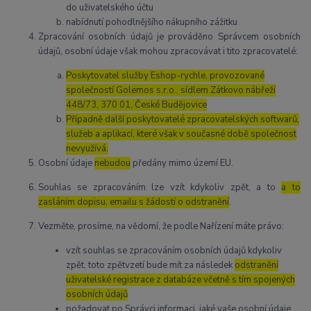
do uživatelského účtu
nabídnutí pohodlnějšího nákupního zážitku
Zpracování osobních údajů je prováděno Správcem osobních
údajů, osobní údaje však mohou zpracovávat i tito zpracovatelé:
Poskytovatel služby Eshop-rychle, provozované
společností Golemos s.r.o., sídlem Zátkovo nábřeží
448/73, 370 01, České Budějovice
Případně další poskytovatelé zpracovatelských softwarů,
služeb a aplikací, které však v současné době společnost
nevyužívá.
Osobní údaje
nebudou
předány mimo území EU.
Souhlas se zpracováním lze vzít kdykoliv zpět, a to
a to
zasláním dopisu, emailu s žádostí o odstranění
.
Vezměte, prosíme, na vědomí, že podle Nařízení máte právo:
vzít souhlas se zpracováním osobních údajů kdykoliv
zpět, toto zpětvzetí bude mít za následek
odstranění
uživatelské registrace z databáze včetně s tím spojených
osobních údajů
požadovat po Správci informaci, jaké vaše osobní údaje