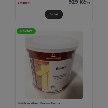
929 Kč
skladem
/
kg
Detail
Novinka
Nátěr na dřevo Borma Rinova