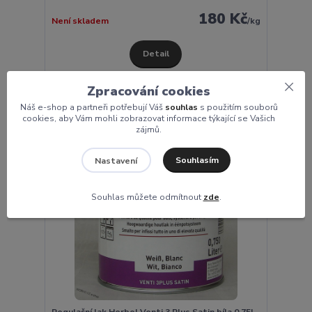
180 Kč
Není skladem
/
kg
Detail
Zpracování cookies
Novinka
Náš e-shop a partneři potřebují Váš
souhlas
s použitím souborů
cookies, aby Vám mohli zobrazovat informace týkající se Vašich
zájmů.
Souhlasím
Nastavení
Souhlas můžete odmítnout
zde
.
Regulační lak Herbol Venti 3 Plus Satin bíla 0,75L