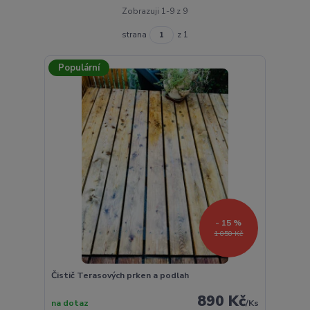
Zobrazuji 1-9 z 9
strana
z 1
Populární
- 15 %
1 050 Kč
Čistič Terasových prken a podlah
890 Kč
na dotaz
/
Ks