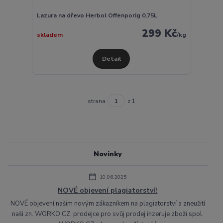
Lazura na dřevo Herbol Offenporig 0,75L
299 Kč
skladem
/
kg
Detail
strana
z 1
Novinky
10.06.2025
NOVÉ objevení plagiatorství!
NOVÉ objevení našim novým zákazníkem na plagiatorství a zneužití
naši zn. WORKO CZ, prodejce pro svůj prodej inzeruje zboží spol.