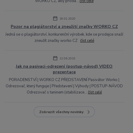
WORKO CZ, aby proda...
číst celé
18.02.2020
Pozor na plagiátorství a zneužití značky WORKO CZ
Jedná se o plagiátorství, konkurenční výrobek, kde se prodejce snaží
zneužít značky worko CZ
číst celé
12.06.2019
Jak na pasivaci-odrezení (postup-návod) VIDEO
prezentace
PORADENSTVÍ | WORKO CZ PŘEDSTAVENÍ Pasivátor Worko |
Odrezovač, který funguje | Představení | Výhody | POSTUP-NÁVOD
Odrezovač s taninem (stabilizace...
číst celé
Zobrazit všechny novinky