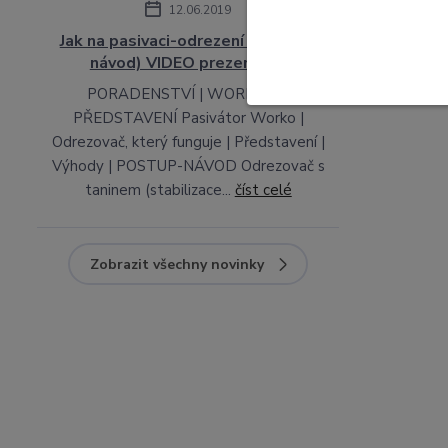
12.06.2019
Jak na pasivaci-odrezení (postup-
návod) VIDEO prezentace
PORADENSTVÍ | WORKO CZ
PŘEDSTAVENÍ Pasivátor Worko |
Odrezovač, který funguje | Představení |
Výhody | POSTUP-NÁVOD Odrezovač s
taninem (stabilizace...
číst celé
Zobrazit všechny novinky