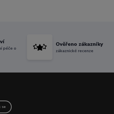
ví
Ověřeno zákazníky
í péče o
zákaznické recenze
t se