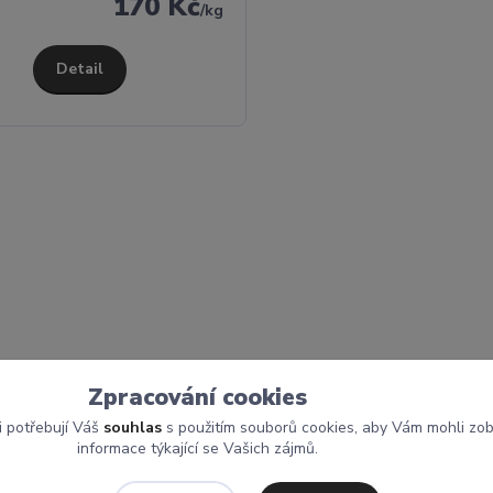
170 Kč
/
kg
Detail
Zpracování cookies
i potřebují Váš
souhlas
s použitím souborů cookies, aby Vám mohli zo
informace týkající se Vašich zájmů.