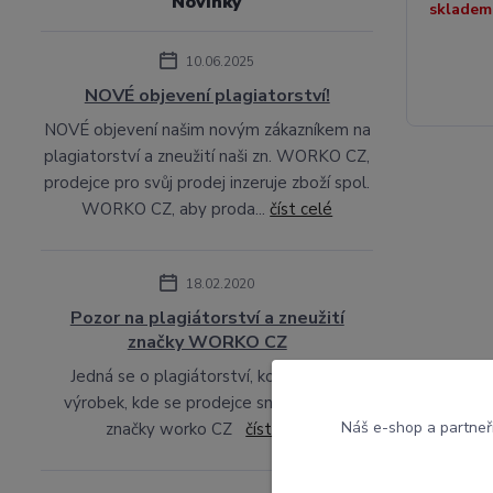
Novinky
skladem
10.06.2025
NOVÉ objevení plagiatorství!
NOVÉ objevení našim novým zákazníkem na
plagiatorství a zneužití naši zn. WORKO CZ,
prodejce pro svůj prodej inzeruje zboží spol.
WORKO CZ, aby proda...
číst celé
18.02.2020
Pozor na plagiátorství a zneužití
značky WORKO CZ
Jedná se o plagiátorství, konkurenční
výrobek, kde se prodejce snaží zneužít
Náš e-shop a partneř
značky worko CZ
číst celé