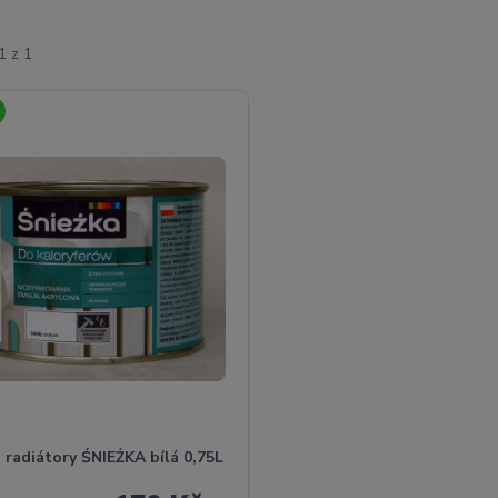
1 z 1
 radiátory ŚNIEŻKA bílá 0,75L