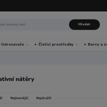
Hledat
Odrezovače
Čistící prostředky
Barvy a n
tivní nátěry
ší
Nejlevnější
Nejdražší