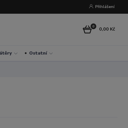
Přihlášení
0
0,00 Kč
átěry
Ostatní