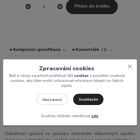
Přidat do košíku
Kompletní specifikace
Komentáře
1
Zpracování cookies
Kompletní specifikace
Náš e-shop a partneři potřebují Váš
souhlas
s použitím souborů
cookies, aby Vám mohli zobrazovat informace týkající se Vašich
zájmů.
2v1 SET Odstraňovač silikonových vazelín + Dočišťovadlo
W PLUS
Souhlasím
Nastavení
Jedná se o unikátní prostředek pro odstranění silikonových
Souhlas můžete odmítnout
zde
.
vazelín z optických vláken.
Unikátnost spočívá ve způsobu odstranění silikonových vazelín,