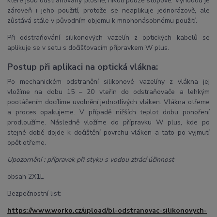
které jsou odstraňovány plošně, nikoli pouze stopově. Výhodou je
zároveň i jeho použití, protože se neaplikuje jednorázově, ale
zůstává stále v původním objemu k mnohonásobnému použití.
Při odstraňování silikonových vazelín z optických kabelů se
aplikuje se v setu s dočišťovacím přípravkem W plus.
Postup při aplikaci na optická vlákna:
Po mechanickém odstranění silikonové vazelíny z vlákna jej
vložíme na dobu 15 – 20 vteřin do odstraňovače a lehkým
pootáčením docílíme uvolnění jednotlivých vláken. Vlákna otřeme
a proces opakujeme. V případě nižších teplot dobu ponoření
prodloužíme. Následně vložíme do přípravku W plus, kde po
stejné době dojde k dočištění povrchu vláken a tato po vyjmutí
opět otřeme.
Upozornění : přípravek při styku s vodou ztrácí účinnost
obsah 2X1L
Bezpečnostní list:
https://www.worko.cz/upload/bl-odstranovac-silikonovych-