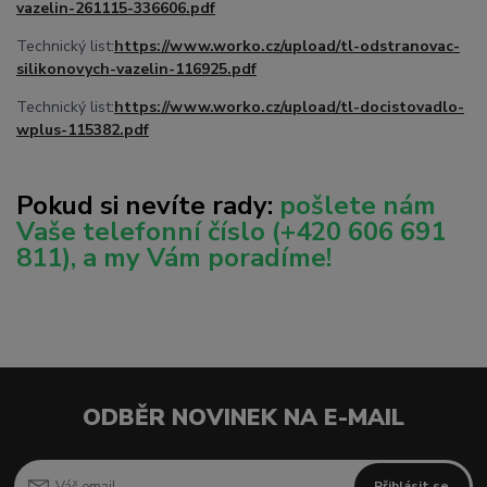
vazelin-261115-336606.pdf
Technický list:
https://www.worko.cz/upload/tl-odstranovac-
silikonovych-vazelin-116925.pdf
Technický list:
https://www.worko.cz/upload/tl-docistovadlo-
wplus-115382.pdf
Pokud si nevíte rady:
pošlete nám
Vaše telefonní číslo
(+420 606 691
811), a my Vám poradíme!
ODBĚR NOVINEK NA E-MAIL
Přihlásit se