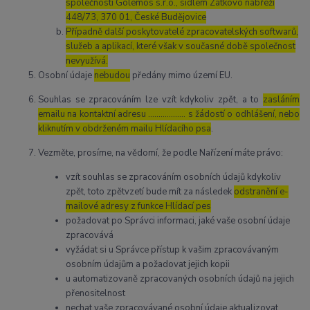
společností Golemos s.r.o., sídlem Zátkovo nábřeží
448/73, 370 01, České Budějovice
Případně další poskytovatelé zpracovatelských softwarů,
služeb a aplikací, které však v současné době společnost
nevyužívá.
Osobní údaje
nebudou
předány mimo území EU.
Souhlas se zpracováním lze vzít kdykoliv zpět, a to
zasláním
emailu na kontaktní adresu ..……………. s žádostí o odhlášení, nebo
kliknutím v obdrženém mailu Hlídacího psa
.
Vezměte, prosíme, na vědomí, že podle Nařízení máte právo:
vzít souhlas se zpracováním osobních údajů kdykoliv
zpět, toto zpětvzetí bude mít za následek
odstranění e-
mailové adresy z funkce Hlídací pes
požadovat po Správci informaci, jaké vaše osobní údaje
zpracovává
vyžádat si u Správce přístup k vašim zpracovávaným
osobním údajům a požadovat jejich kopii
u automatizovaně zpracovaných osobních údajů na jejich
přenositelnost
nechat vaše zpracovávané osobní údaje aktualizovat