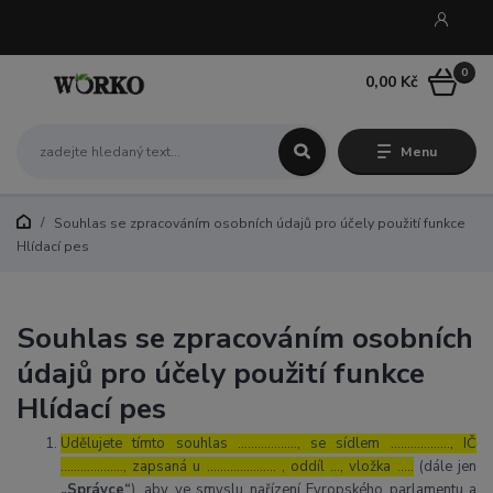
0
0,00 Kč
Menu
Souhlas se zpracováním osobních údajů pro účely použití funkce
Hlídací pes
Souhlas se zpracováním osobních
údajů pro účely použití funkce
Hlídací pes
Udělujete tímto souhlas ……………..., se sídlem ………………, IČ
………………., zapsaná u ………………… , oddíl …, vložka …..
(dále jen
„Správce“
), aby ve smyslu nařízení Evropského parlamentu a