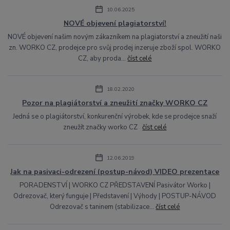
10.06.2025
NOVÉ objevení plagiatorství!
NOVÉ objevení našim novým zákazníkem na plagiatorství a zneužití naši
zn. WORKO CZ, prodejce pro svůj prodej inzeruje zboží spol. WORKO
CZ, aby proda...
číst celé
18.02.2020
Pozor na plagiátorství a zneužití značky WORKO CZ
Jedná se o plagiátorství, konkurenční výrobek, kde se prodejce snaží
zneužít značky worko CZ
číst celé
12.06.2019
Jak na pasivaci-odrezení (postup-návod) VIDEO prezentace
PORADENSTVÍ | WORKO CZ PŘEDSTAVENÍ Pasivátor Worko |
Odrezovač, který funguje | Představení | Výhody | POSTUP-NÁVOD
Odrezovač s taninem (stabilizace...
číst celé