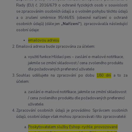
Rady (EU) č. 2016/679 o ochraně fyzických osob v souvislosti
se zpracováním osobních údajů a o volném pohybu těchto údajů
a o zrušení směrnice 95/46/ES (obecné nařízení o ochraně
osobních údajů) (dále jen
„Nařízení“
), zpracovával/a následující
osobní údaje:
emailovou adresu
Emailová adresa bude zpracována za účelem:
využití funkce Hlídací pes – zaslání e-mailové notifikace,
jakmile se změní skladovost / cena zvoleného produktu
dle požadovaných preferencí uživatele
Souhlas udělujete na zpracování po dobu
180 dní
a to za
účelem:
zaslání e-mailové notifikace, jakmile se změní skladovost
/ cena zvoleného produktu dle požadovaných preferencí
uživatele.
Zpracování osobních údajů je prováděno Správcem osobních
údajů, osobní údaje však mohou zpracovávat i tito zpracovatelé:
Poskytovatelem služby Eshop-rychle, provozované