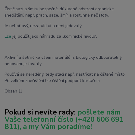
Čistič sazí a šmíru bezpečně, důkladně odstraní organické
znečištění, např. prach, saze, šmír a rostlinné nečistoty.
Je nehořlavý, nezapáchá a není jedovatý.
Lze
jej použít jako náhradu za „kominické mýdlo“.
Aktivní a šetrný ke všem materiálům, biologicky odbouratelný,
neobsahuje fosfáty.
Používá se neředěný, tedy stačí např. nastříkat na čištěné místo.
Při velkém znečištění lze čištění podpořit kartáčem.
Obsah 1l
Pokud si nevíte rady:
pošlete nám
Vaše telefonní číslo
(+420 606 691
811), a my Vám poradíme!