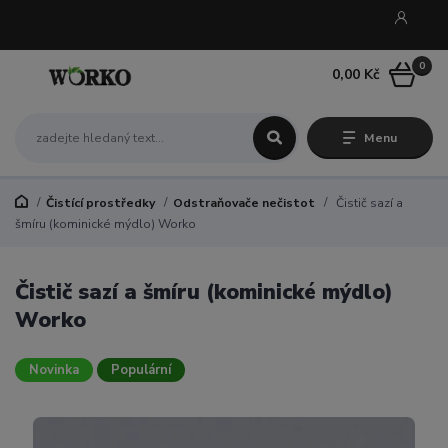
0
0,00 Kč
Menu
Čistící prostředky
Odstraňovače nečistot
Čistič sazí a
šmíru (kominické mýdlo) Worko
Čistič sazí a šmíru (kominické mýdlo)
Worko
Novinka
Populární