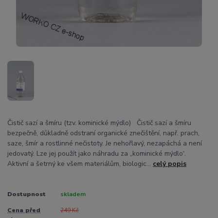
Čistič sazí a šmíru (tzv. kominické mýdlo) Čistič sazí a šmíru
bezpečně, důkladně odstraní organické znečištění, např. prach,
saze, šmír a rostlinné nečistoty. Je nehořlavý, nezapáchá a není
jedovatý. Lze jej použít jako náhradu za „kominické mýdlo“.
Aktivní a šetrný ke všem materiálům, biologic...
celý popis
Dostupnost
skladem
Cena před
249 Kč