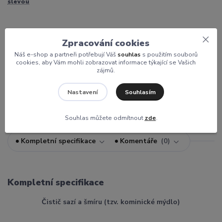
slevou
Zpracování cookies
209 Kč
/
Ks
Náš e-shop a partneři potřebují Váš
souhlas
s použitím souborů
cookies, aby Vám mohli zobrazovat informace týkající se Vašich
zájmů.
Přidat do košíku
Souhlasím
Nastavení
Souhlas můžete odmítnout
zde
.
Kompletní specifikace
Komentáře
0
Kompletní specifikace
Čistič sazí a šmíru (tzv. kominické mýdlo)