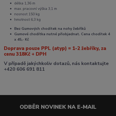
délka 1,36 m
max. pracovní výška 3,1 m
nosnost 150 kg
hmotnost 6,3 kg
Bez Gumových chodítek na nohy žebříků
Gumové chodítka nutné přiobjednat. Cena chodítek 4
x 45,- Kč
Doprava pouze PPL (atyp) = 1-2 žebříky, za
cenu 318Kč + DPH
V případě jakýchkoliv dotazů, nás kontaktujte
+420 606 691 811
ODBĚR NOVINEK NA E-MAIL