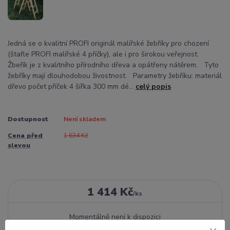
Jedná se o kvalitní PROFI originál malířské žebříky pro chození
(štafle PROFI malířské 4 příčky), ale i pro širokou veřejnost.
Žbeřík je z kvalitního přírodního dřeva a opátřeny nátěrem. Tyto
žebříky mají dlouhodobou živostnost. Parametry žebříku: materiál
dřevo počet příček 4 šířka 300 mm dé...
celý popis
Dostupnost
Není skladem
Cena před
1 634 Kč
slevou
1 414 Kč
/
ks
Momentálně není k dispozici