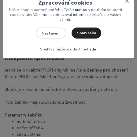
Zpracování cookies
Náš e-shop a partneři potřebují Váš
souhlas
s použitím souborů
cookies, aby Vám mohli zobrazovat informace týkající se Vašich
zájmů.
Kompletní specifikace
Komentáře
0
Souhlasím
Nastavení
Souhlas můžete odmítnout
zde
.
Kompletní specifikace
Jedná se o kvalitní PROFI originál malířské
žebříky pro chození
(štafle PROFI malířské 4 příčky), ale i pro širokou veřejnost.
Žbeřík je z kvalitního přírodního dřeva a opátřeny nátěrem.
Tyto žebříky mají dlouhodobou živostnost.
Parametry žebříku:
materiál dřevo
počet příček 4
šířka 300 mm