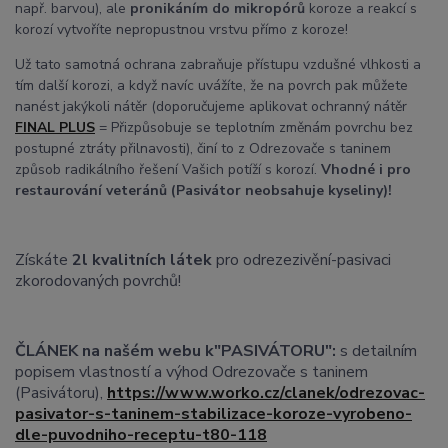
např. barvou), ale
pronikáním do mikropórů
koroze a reakcí s
korozí vytvoříte nepropustnou vrstvu přímo z koroze!
Už tato samotná ochrana zabraňuje přístupu vzdušné vlhkosti a
tím další korozi, a když navíc uvážíte, že na povrch pak můžete
nanést jakýkoli nátěr (doporučujeme aplikovat ochranný nátěr
FINAL PLUS
= Přizpůsobuje se teplotním změnám povrchu bez
postupné ztráty přilnavosti), činí to z Odrezovače s taninem
způsob radikálního řešení Vašich potíží s korozí.
Vhodné i pro
restaurování veteránů (Pasivátor neobsahuje kyseliny)!
Získáte
2l kvalitních látek
pro odrezezivění-pasivaci
zkorodovaných povrchů!
ČLÁNEK na našém webu k"PASIVÁTORU":
s detailním
popisem vlastností a výhod Odrezovače s taninem
(Pasivátoru),
https://www.worko.cz/clanek/odrezovac-
pasivator-s-taninem-stabilizace-koroze-vyrobeno-
dle-puvodniho-receptu-t80-118