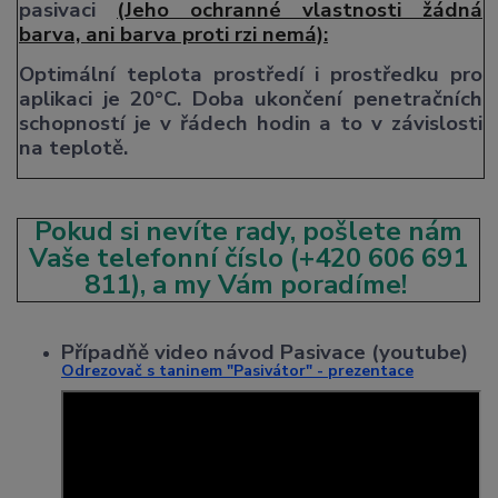
pasivaci
(Jeho ochranné vlastnosti žádná
barva, ani barva proti rzi nemá):
Optimální teplota prostředí i prostředku pro
aplikaci je 20°C.
Doba ukončení penetračních
schopností je v řádech hodin a to v závislosti
na teplotě.
Pokud si nevíte rady, pošlete nám
Vaše telefonní číslo (+420 606 691
811), a my Vám poradíme!
Případňě video návod Pasivace (youtube)
Odrezovač s taninem "Pasivátor" - prezentace