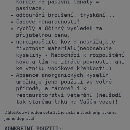
koroze na pasivní tanáty =
pasivace,
odbourání broušení, tryskání...
časové nenáročnosti!
rychlý a účinný výsledek za
přijatelnou cenu,
nerozpouštíte kov a nesnižujete
životnost materiálu
(neobsahuje
kyseliny - Nedochází k rozpouštění
kovu a tím ke ztrátě pevnosti, ani
ke vzniku vodíkové křehkosti.)
Absence anorganických kyselin
umožňuje jeho použití ve volné
přírodě, a zároveň i k
restaurátorství veteránu (neušodí
tak starému laku na Vašém voze)!
Důležitou výhodou setu 3v1 je získání všech přípravků za
jednu dopravu!
KONKRÉTNÍ POUŽITÍ: