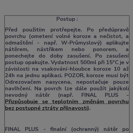
Postup :
Před použitím protřepejte. Po předúpravě
povrchu (ometení volné koroze a nečistot, a
odmaštění - např. W-Průmyslový) aplikujte
nátěrem, nástřikem nebo ponorem, a
ponechejte do doby zasušení. Po zasušení
postup opakujte. Vydatnost 500ml při 15°C je v
závislosti na vsakování-hloubce koroze 10 až
24h na jednu aplikaci. POZOR, koroze musí být
Odrezovačem nasycena, nepostačuje pouze
navlhčení. Na povrch lze dále použít jakýkoli
nevodný nátěr (např. FINAL PLUS -
Přizpůsobuje se teplotním změnám povrchu
bez postupné ztráty přilnavosti
).
FINAL PLUS - finalní (ochranný) nátěr po