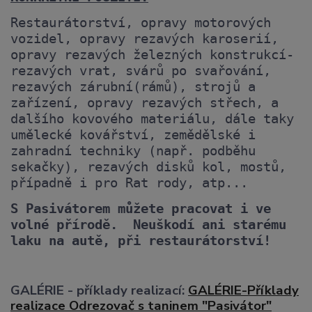
Restaurátorství, opravy motorových
vozidel, opravy rezavých karoserií,
opravy rezavých železných konstrukcí-
rezavých vrat, svárů po svařování,
rezavých zárubní(rámů), strojů a
zařízení, opravy rezavých střech, a
dalšího kovového materiálu, dále taky
umělecké kovářství, zemědělské i
zahradní techniky (např. podběhu
sekačky), rezavých disků kol, mostů,
případně i pro Rat rody, atp...
S Pasivátorem můžete pracovat i ve
volné přírodě.
Neuškodí ani starému
laku na autě, při restaurátorství!
GALÉRIE - příklady realizací:
GALÉRIE-Příklady
realizace Odrezovač s taninem "Pasivátor"