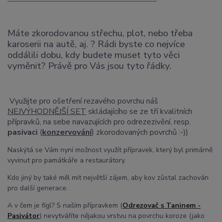
Máte zkorodovanou střechu, plot, nebo třeba
karoserii na autě, aj. ? Rádi byste co nejvíce
oddálili dobu, kdy budete muset tyto věci
vyměnit? Právě pro Vás jsou tyto řádky.
Využijte pro ošetření rezavého povrchu náš
NEJVÝHODNĚJŠÍ SET
skládajícího se ze tří kvalitních
přípravků, na sebe navazujících pro odrezezivění, resp.
pasivaci
(
konzervování
) zkorodovaných povrchů :-))
Naskýtá se Vám nyní možnost využít přípravek, který byl primárně
vyvinut pro památkáře a restaurátory.
Kdo jiný by také měl mít největší zájem, aby kov zůstal zachován
pro další generace.
A v čem je fígl? S naším přípravkem (
Odrezovač s Taninem -
Pasivátor
) nevytváříte nějakou vrstvu na povrchu koroze (jako