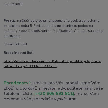
panely apod.
Postup
: na čištěnou plochu naneseme přípravek a ponecháme
k reakci po dobu 5–7 minut. poté s mechanickou podporou
nečistoty z povrchu odstraníme. V případě většího nánosu postup
opakujeme.
Obsah 5000 ml
Bezpečnostní list:
https://www.worko.cz/upload/bl-cistic-prosklenych-ploch-
fotovoltaiky-151113-388437.pdf
Poradenství:
Jsme tu pro Vás, prodali jsme Vám
zboží, proto když si nevíte rady, pošlete nám vaše
telefonní číslo
(+420 606 691 811)
, my se Vám
ozveme a vše jednoduše vysvětlíme.