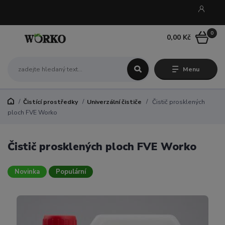
0
0,00 Kč
Menu
Čistící prostředky
Univerzální čističe
Čistič prosklených
ploch FVE Worko
Čistič prosklených ploch FVE Worko
Novinka
Populární