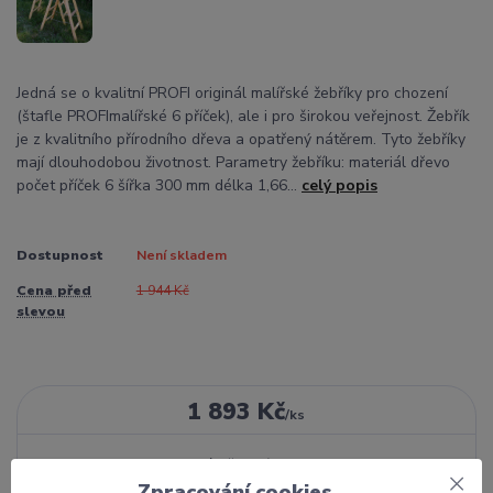
Jedná se o kvalitní PROFI originál malířské žebříky pro chození
(štafle PROFImalířské 6 příček), ale i pro širokou veřejnost. Žebřík
je z kvalitního přírodního dřeva a opatřený nátěrem. Tyto žebříky
mají dlouhodobou životnost. Parametry žebříku: materiál dřevo
počet příček 6 šířka 300 mm délka 1,66...
celý popis
Dostupnost
Není skladem
Cena před
1 944 Kč
slevou
1 893 Kč
/
ks
Momentálně není k dispozici
Zpracování cookies