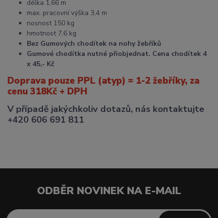
délka 1,66 m
max. pracovní výška 3,4 m
nosnost 150 kg
hmotnost 7,6 kg
Bez Gumových chodítek na nohy žebříků
Gumové chodítka nutné přiobjednat. Cena chodítek 4
x 45,- Kč
Doprava pouze PPL (atyp) = 1-2 žebříky, za
cenu 318Kč + DPH
V případě jakýchkoliv dotazů, nás kontaktujte
+420 606 691 811
ODBĚR NOVINEK NA E-MAIL