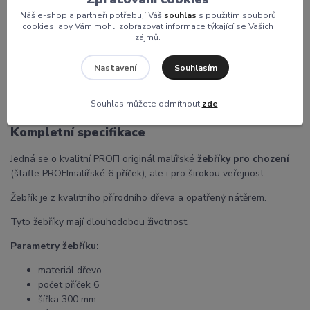
Náš e-shop a partneři potřebují Váš
souhlas
s použitím souborů
cookies, aby Vám mohli zobrazovat informace týkající se Vašich
zájmů.
Souhlasím
Nastavení
Kompletní specifikace
Komentáře
0
Souhlas můžete odmítnout
zde
.
Kompletní specifikace
Jedná se o kvalitní PROFI originál malířské
žebříky pro chození
(štafle PROFImalířské 6 příček), ale i pro širokou veřejnost.
Žebřík je z kvalitního přírodního dřeva a opatřený nátěrem.
Tyto žebříky mají dlouhodobou životnost.
Parametry žebříku:
materiál dřevo
počet příček 6
šířka 300 mm