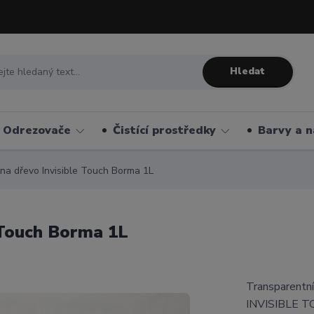
Hledat
Odrezovače
Čistící prostředky
Barvy a n
na dřevo Invisible Touch Borma 1L
 Touch Borma 1L
Transparentn
INVISIBLE TOU