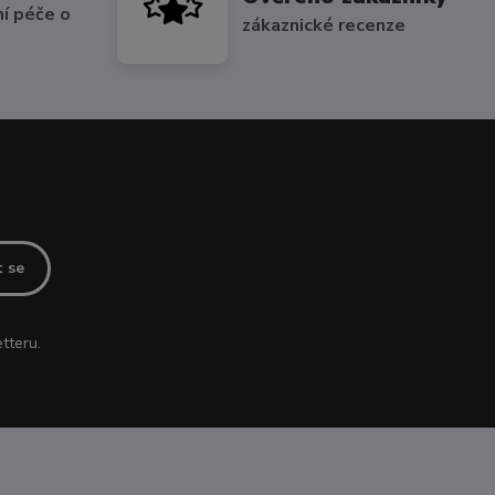
í péče o
zákaznické recenze
t se
tteru.