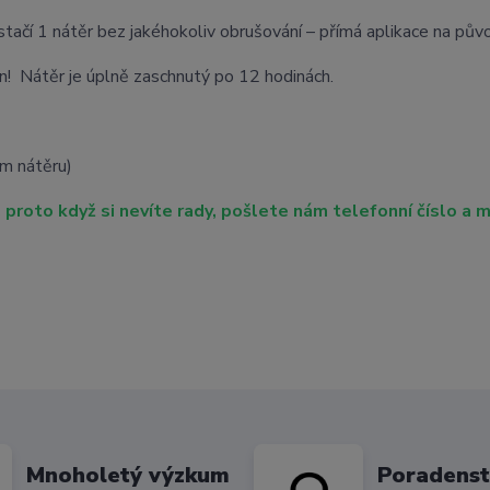
stačí 1 nátěr bez jakéhokoliv obrušování – přímá aplikace na půvo
n! Nátěr je úplně zaschnutý po 12 hodinách.
om nátěru)
 proto když si nevíte rady, pošlete nám telefonní číslo a 
Mnoholetý výzkum
Poradenst