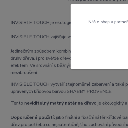
Náš e-shop a partneř
INVISIBLE TOUCH je ekologický interiérový nátěr s voskov
INVISIBLE TOUCH zajišťuje vynikající
přirozený efekt
se 
Jedinečným způsobem kombinuje výhody a přednosti přírodn
druhy dřeva, i pro světlé dřevo,
zachová přírodní barvu d
efektem. Ve srovnání s běžnými nátěrovými hmotami je sna
mezibroušení.
INVISIBLE TOUCH vytváří stejnoměrné zabarvení a také příj
upravených křídovou barvou SHABBY PROVENCE.
Tento
neviditelný
matný nátěr na dřevo
je ekologický a
Doporučené použití:
jako finální a fixační nátěr křídové b
dřev pro potřebu co nejautentičnějšího zachování původního