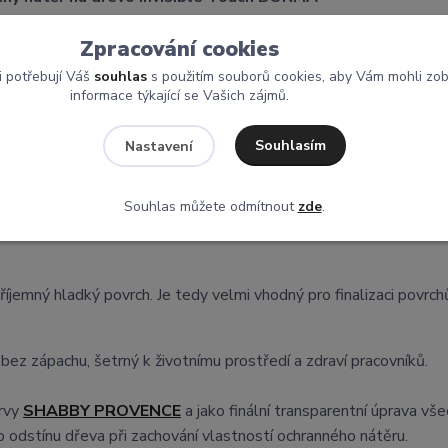
Zpracování cookies
i potřebují Váš
souhlas
s použitím souborů cookies, aby Vám mohli zo
o-pryskyřičným pojivem na vodní bázi, pro ochranu dřevěných po
informace týkající se Vašich zájmů.
vzhledem i na dotyk srovnatelným s původním odstínem.
Souhlasím
Nastavení
ích olejů a vosků v jednom prostředku. Nátěr je vhodný pro vš
řeva
, je
téměř neviditelný
, dřevo opticky nepůsobí trvale mok
Souhlas můžete odmítnout
zde
.
dno aplikovatelný, bez nutnosti podkladového nátěru a potřeby
emný hladký povrch. Je tedy velmi vhodný pro finalizaci povrch
 bez zápachu, šetrný k životnímu prostředí a zdraví pracovníků.
arvy
SHABBY PROVENCE
a jako finální transparentní úprava vš
 odstínu dřeva při zachování vlastností ochranného nátěru.