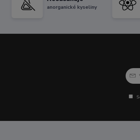
anorganické kyseliny
So