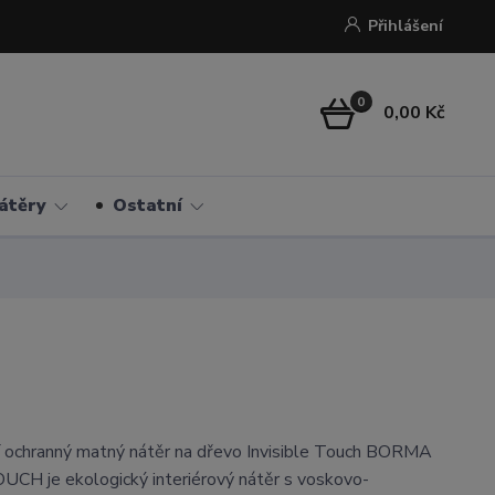
Přihlášení
0
0,00 Kč
átěry
Ostatní
í ochranný matný nátěr na dřevo Invisible Touch BORMA
CH je ekologický interiérový nátěr s voskovo-