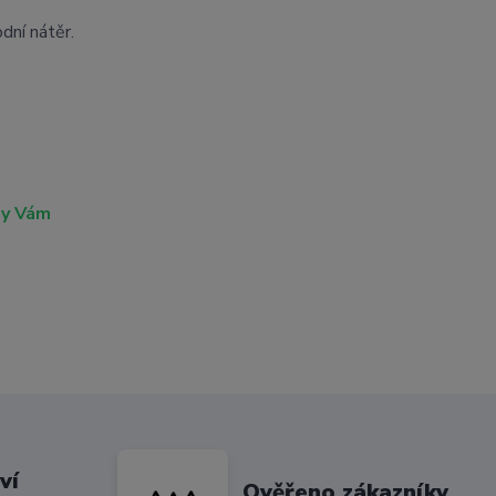
dní nátěr.
my Vám
ví
Ověřeno zákazníky