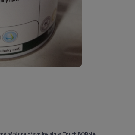
ný nátěr na dřevo Invisible Touch BORMA