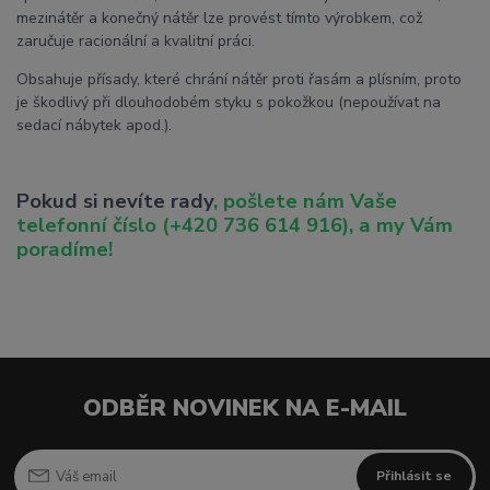
mezinátěr a konečný nátěr lze provést tímto výrobkem, což
zaručuje racionální a kvalitní práci.
Obsahuje přísady, které chrání nátěr proti řasám a plísním, proto
je škodlivý při dlouhodobém styku s pokožkou (nepoužívat na
sedací nábytek apod.).
Pokud si nevíte rady
, pošlete nám Vaše
telefonní číslo (+420 736 614 916), a my Vám
poradíme!
ODBĚR NOVINEK NA E-MAIL
Přihlásit se