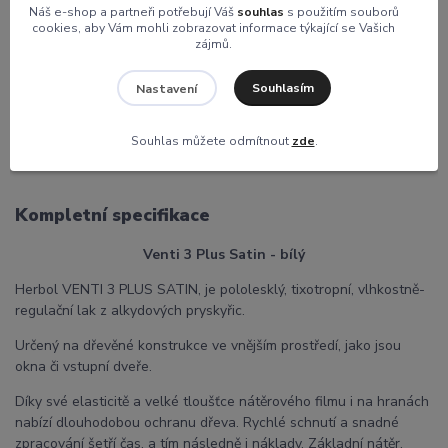
Náš e-shop a partneři potřebují Váš
souhlas
s použitím souborů
cookies, aby Vám mohli zobrazovat informace týkající se Vašich
zájmů.
Souhlasím
Nastavení
Kompletní specifikace
Komentáře
0
Souhlas můžete odmítnout
zde
.
Kompletní specifikace
Venti 3 Plus Satin - bílý
Herbol VENTI 3 PLUS SATIN, je pololesklý, tixotropní, vlhkostně-
regulační lak z alkydových pryskyřic.
Určený na dřevěné konstrukce ve vnějším prostředí, jako jsou
okna či vstupní dveře.
Díky své elasticitě a velké tloušťce nátěrového filmu i na hranách
nabízí dlouhodobou ochranu dřeva. Rychlé schnutí a snadné
zpracování šetří čas, a tím následně i náklady. Základní nátěr,