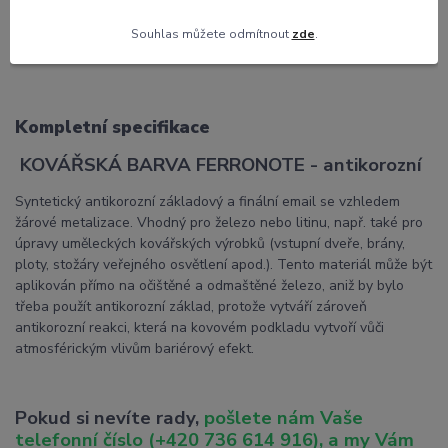
Souhlas můžete odmítnout
zde
.
Kompletní specifikace
Komentáře
0
Kompletní specifikace
KOVÁŘSKÁ BARVA FERRONOTE - antikorozní
Syntetický antikorozní základový a finální email se vzhledem
žárové metalizace. Vhodný pro železo nebo litinu, např. také pro
úpravy uměleckých kovářských výrobků (vstupní dveře, brány,
ploty, stožáry veřejného osvětlení apod.). Tento materiál může být
aplikován přímo na očištěné a odmaštěné železo, aniž by bylo
třeba použít antikorozní základ, protože vytváří zároveň
antikorozní reakci, která na kovovém podkladu vytvoří vůči
atmosférickým vlivům bariérový efekt.
Pokud si nevíte rady,
pošlete nám Vaše
telefonní číslo (+420 736 614 916), a my Vám