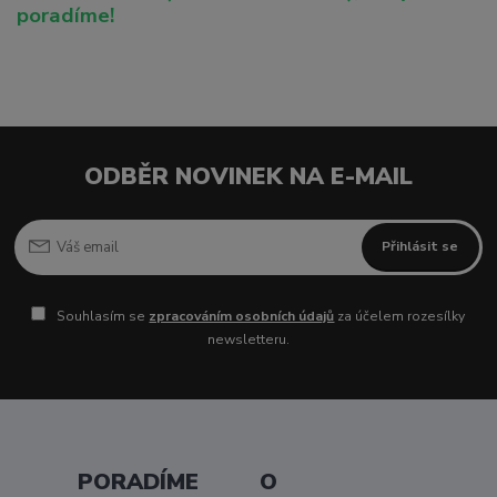
poradíme!
ODBĚR NOVINEK NA E-MAIL
Přihlásit se
Souhlasím se
zpracováním osobních údajů
za účelem rozesílky
newsletteru.
PORADÍME
O