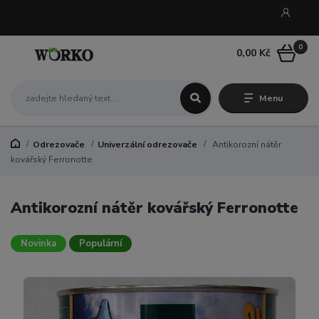
0
0,00 Kč
Menu
Odrezovače
Univerzální odrezovače
Antikorozní nátěr
kovářský Ferronotte
Antikorozní nátěr kovářský Ferronotte
Novinka
Populární