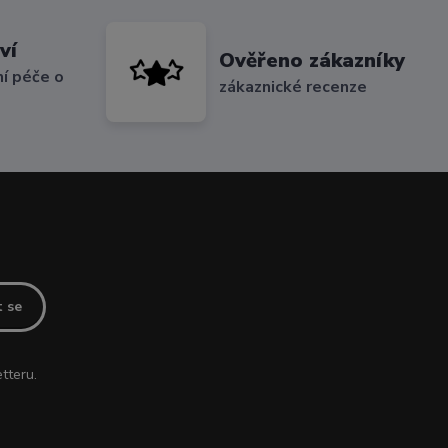
ví
Ověřeno zákazníky
í péče o
zákaznické recenze
t se
tteru.