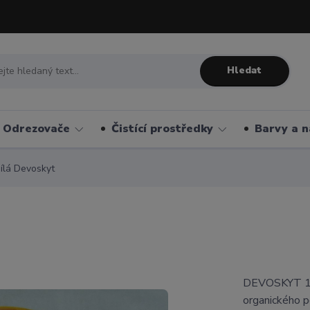
Hledat
Odrezovače
Čistící prostředky
Barvy a n
ílá Devoskyt
DEVOSKYT 1 -
organického p