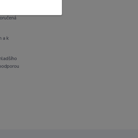
poručená
 a k
hladšího
 podporou