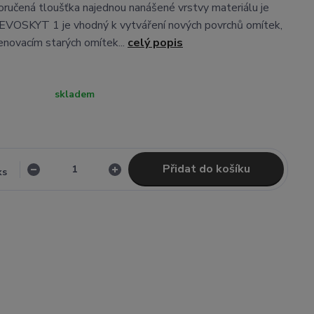
poručená tloušťka najednou nanášené vrstvy materiálu je
EVOSKYT 1 je vhodný k vytváření nových povrchů omítek,
enovacím starých omítek...
celý popis
skladem
Přidat do košíku
ks