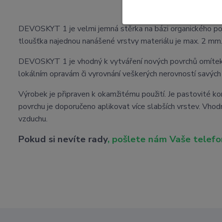
DEVOS
DEVOSKYT 1 je velmi jemná stěrka na bázi organického poj
tloušťka najednou nanášené vrstvy materiálu je max. 2 mm
DEVOSKYT 1 je vhodný k vytváření nových povrchů omítek, 
lokálním opravám či vyrovnání veškerých nerovností savých
Výrobek je připraven k okamžitému použití. Je pastovité ko
povrchu je doporučeno aplikovat více slabších vrstev. Vhod
vzduchu.
Pokud si nevíte rady
, pošlete nám Vaše telefo