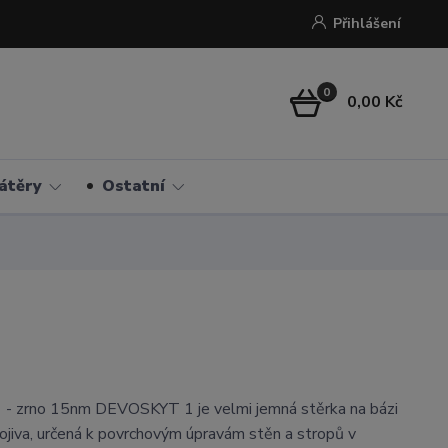
Přihlášení
0
0,00 Kč
átěry
Ostatní
 zrno 15nm DEVOSKYT 1 je velmi jemná stěrka na bázi
ojiva, určená k povrchovým úpravám stěn a stropů v