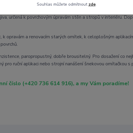
Souhlas můžete odmítnout
zde
.
KYT 1 - zrno 15nm
iva, určená k povrchovým úpravám stěn a stropů v interiéru. Do
.
k opravám a renovacím starých omítek, k celoplošným aplikacím
 povrchů.
nzistence, paropropustný, dobře brousitelný. Pro dosažení co nej
ný pro ruční aplikaci nebo strojní nanášení šnekovou omítačkou s
nní číslo (+420 736 614 916), a my Vám poradíme!