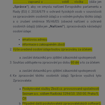
………………., zapsaná u ………………… , oddíl …, vložka …..
(dále jen
„Správce“
), aby ve smyslu nařízení Evropského parlamentu a
Rady (EU) č. 2016/679 o ochraně fyzických osob v souvislosti
se zpracováním osobních údajů a o volném pohybu těchto údajů
a o zrušení směrnice 95/46/ES (obecné nařízení o ochraně
osobních údajů) (dále jen
„Nařízení“
), zpracovával/a následující
osobní údaje:
emailovou adresu
informace o zakoupeném zboží
Výše uvedené osobní údaje budou zpracovány za účelem:
zaslání dotazníků pro zjištění zákaznické spokojenosti
Souhlas udělujete na zpracování po dobu
60 dní
a to za účelem:
zaslání dotazníků pro zjištění zákaznické spokojenosti
Ke zpracování těchto osobních údajů Správce využívá tyto
Zpracovatele:
Poskytovatel služby Zboží.cz, provozované společností
Seznam a.s., sídlem Radlická 3294/10, 150 00, Praha 5,
ČR
Případně další poskytovatelé zpracovatelských softwarů,