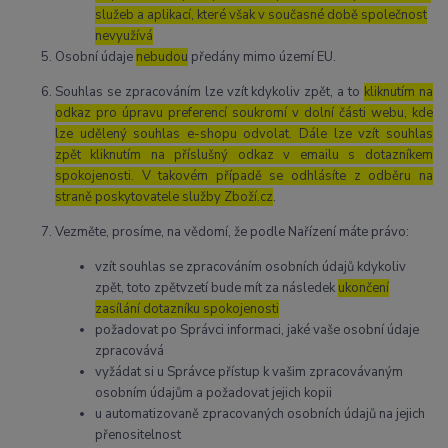
služeb a aplikací, které však v současné době společnost
nevyužívá
Osobní údaje
nebudou
předány mimo území EU.
Souhlas se zpracováním lze vzít kdykoliv zpět, a to
kliknutím na
odkaz pro úpravu preferencí soukromí v dolní části webu, kde
lze udělený souhlas e-shopu odvolat. Dále lze vzít souhlas
zpět kliknutím na příslušný odkaz v emailu s dotazníkem
spokojenosti. V takovém případě se odhlásíte z odběru na
straně poskytovatele služby Zboží.cz
.
Vezměte, prosíme, na vědomí, že podle Nařízení máte právo:
vzít souhlas se zpracováním osobních údajů kdykoliv
zpět, toto zpětvzetí bude mít za následek
ukončení
zasílání dotazníku spokojenosti
požadovat po Správci informaci, jaké vaše osobní údaje
zpracovává
vyžádat si u Správce přístup k vašim zpracovávaným
osobním údajům a požadovat jejich kopii
u automatizovaně zpracovaných osobních údajů na jejich
přenositelnost