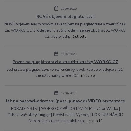
10.06.2025
NOVÉ objevení plagiatorství!
NOVÉ objevení našim novým zákazníkem na plagiatorství a zneužití naši
zn. WORKO CZ, prodejce pro svůj prodej inzeruje zboží spol. WORKO
CZ, aby proda...
číst celé
18.02.2020
Pozor na plagiátorství a zneužití značky WORKO CZ
Jedná se o plagiátorství, konkurenční výrobek, kde se prodejce snaží
zneužít značky worko CZ
číst celé
12.06.2019
Jak na pasivaci-odrezení (postup-návod) VIDEO prezentace
PORADENSTVÍ | WORKO CZ PŘEDSTAVENÍ Pasivátor Worko |
Odrezovač, který funguje | Představení | Výhody | POSTUP-NÁVOD
Odrezovač s taninem (stabilizace...
číst celé