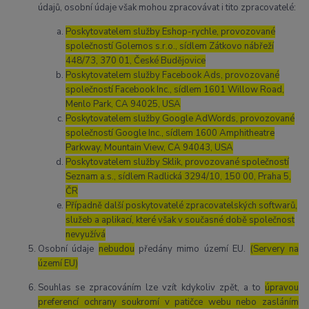
údajů, osobní údaje však mohou zpracovávat i tito zpracovatelé:
Poskytovatelem služby Eshop-rychle, provozované
společností Golemos s.r.o., sídlem Zátkovo nábřeží
448/73, 370 01, České Budějovice
Poskytovatelem služby Facebook Ads, provozované
společností Facebook Inc., sídlem 1601 Willow Road,
Menlo Park, CA 94025, USA
Poskytovatelem služby Google AdWords, provozované
společností Google Inc., sídlem 1600 Amphitheatre
Parkway, Mountain View, CA 94043, USA
Poskytovatelem služby Sklik, provozované společností
Seznam a.s., sídlem Radlická 3294/10, 150 00, Praha 5,
ČR
Případně další poskytovatelé zpracovatelských softwarů,
služeb a aplikací, které však v současné době společnost
nevyužívá
Osobní údaje
nebudou
předány mimo území EU.
(Servery na
území EU)
Souhlas se zpracováním lze vzít kdykoliv zpět, a to
úpravou
preferencí ochrany soukromí v patičce webu nebo zasláním