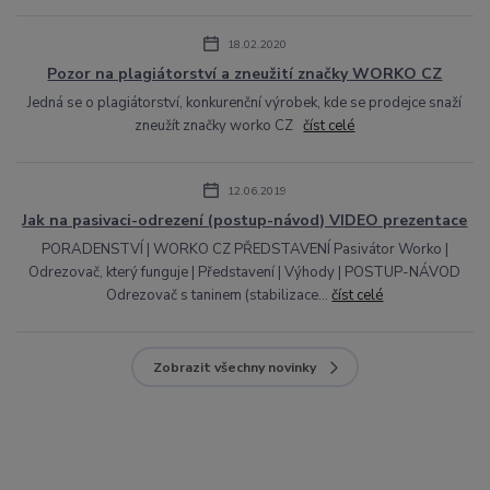
18.02.2020
Pozor na plagiátorství a zneužití značky WORKO CZ
Jedná se o plagiátorství, konkurenční výrobek, kde se prodejce snaží
zneužít značky worko CZ
číst celé
12.06.2019
Jak na pasivaci-odrezení (postup-návod) VIDEO prezentace
PORADENSTVÍ | WORKO CZ PŘEDSTAVENÍ Pasivátor Worko |
Odrezovač, který funguje | Představení | Výhody | POSTUP-NÁVOD
Odrezovač s taninem (stabilizace...
číst celé
Zobrazit všechny novinky