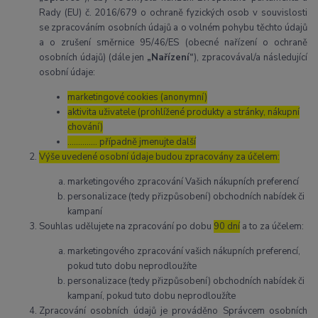
Rady (EU) č. 2016/679 o ochraně fyzických osob v souvislosti
se zpracováním osobních údajů a o volném pohybu těchto údajů
a o zrušení směrnice 95/46/ES (obecné nařízení o ochraně
osobních údajů) (dále jen
„Nařízení“
), zpracovával/a následující
osobní údaje:
marketingové cookies (anonymní)
aktivita uživatele (prohlížené produkty a stránky, nákupní
chování)
………….. případně jmenujte další
Výše uvedené osobní údaje budou zpracovány za účelem:
marketingového zpracování Vašich nákupních preferencí
personalizace (tedy přizpůsobení) obchodních nabídek či
kampaní
Souhlas udělujete na zpracování po dobu
90 dní
a to za účelem:
marketingového zpracování vašich nákupních preferencí,
pokud tuto dobu neprodloužíte
personalizace (tedy přizpůsobení) obchodních nabídek či
kampaní, pokud tuto dobu neprodloužíte
Zpracování osobních údajů je prováděno Správcem osobních