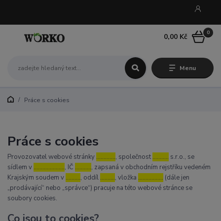
0
0,00 Kč
Menu
Práce s cookies
Práce s cookies
Provozovatel webové stránky
………….
, společnost
………..
s.r.o., se
sídlem v
…………………
, IČ
………..
, zapsaná v obchodním rejstříku vedeném
Krajským soudem v
……….
, oddíl
……….
, vložka
……………..
(dále jen
„prodávající“ nebo „správce“) pracuje na této webové stránce se
soubory cookies.
Co jsou to cookies?