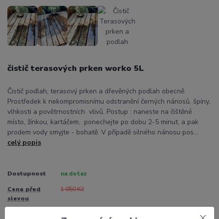
čistič terasových prken worko 5L
Čistič podlah, terasový prken a dřevěných podlah obecně
Prostředek k nekompromisnímu odstranění černých nánosů, špíny,
vlhkosti a povětrnostních vlivů. Postup : naneste na čištěné
místo, žínkou, kartáčem, ponechejte po dobu 2-5 minut, a pak
prodem vody smyjte - bohatě. V případě silného nánosu pos...
celý popis
Dostupnost
na dotaz
Cena před
1 050 Kč
slevou